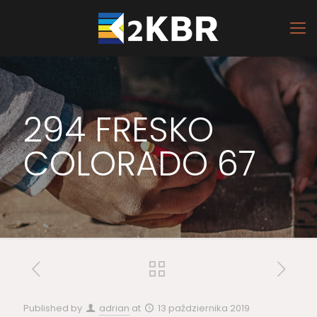
294 FRESKO
COLORADO 67
Published by
adrian
at
13 października 2019