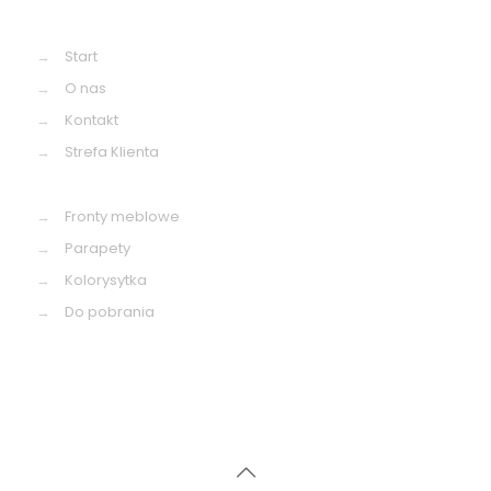
→
Start
→
O nas
→
Kontakt
→
Strefa Klienta
→
Fronty meblowe
→
Parapety
→
Kolorysytka
→
Do pobrania