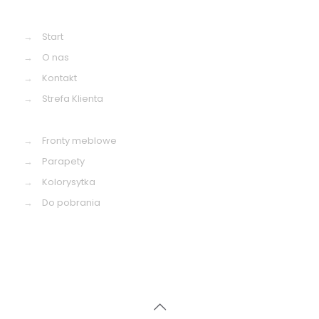
→
Start
→
O nas
→
Kontakt
→
Strefa Klienta
→
Fronty meblowe
→
Parapety
→
Kolorysytka
→
Do pobrania