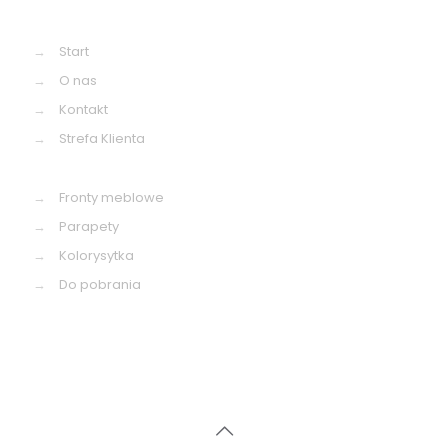
→
Start
→
O nas
→
Kontakt
→
Strefa Klienta
→
Fronty meblowe
→
Parapety
→
Kolorysytka
→
Do pobrania