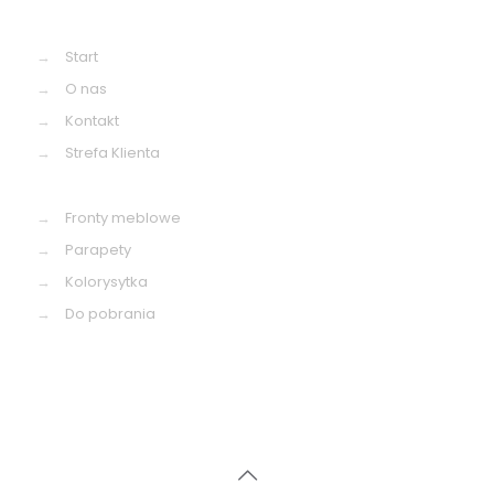
→
Start
→
O nas
→
Kontakt
→
Strefa Klienta
→
Fronty meblowe
→
Parapety
→
Kolorysytka
→
Do pobrania