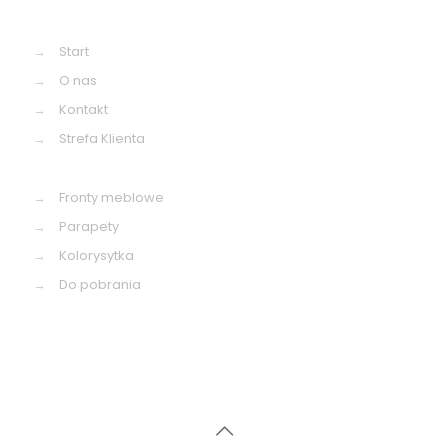
→
Start
→
O nas
→
Kontakt
→
Strefa Klienta
→
Fronty meblowe
→
Parapety
→
Kolorysytka
→
Do pobrania