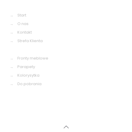
→
Start
→
O nas
→
Kontakt
→
Strefa Klienta
→
Fronty meblowe
→
Parapety
→
Kolorysytka
→
Do pobrania