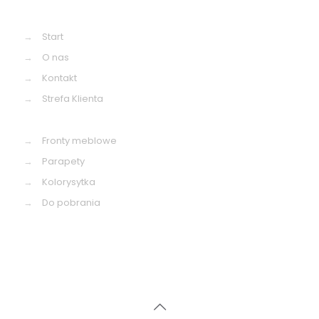
→
Start
→
O nas
→
Kontakt
→
Strefa Klienta
→
Fronty meblowe
→
Parapety
→
Kolorysytka
→
Do pobrania