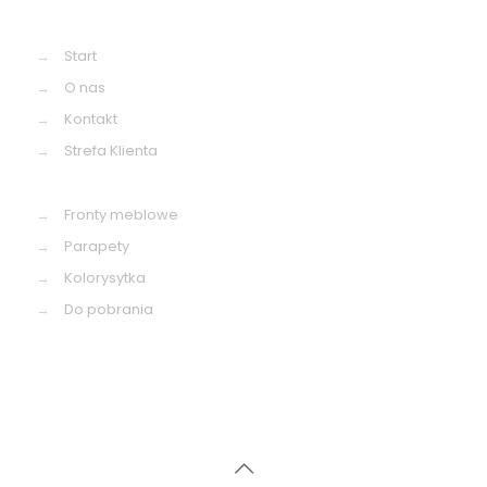
→
Start
→
O nas
→
Kontakt
→
Strefa Klienta
→
Fronty meblowe
→
Parapety
→
Kolorysytka
→
Do pobrania