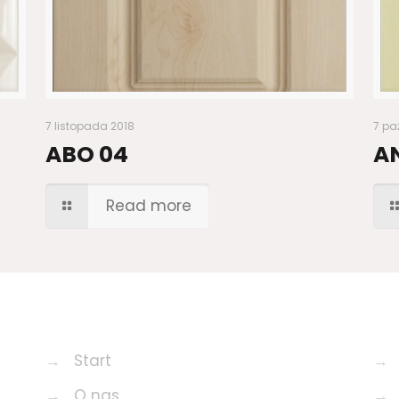
7 listopada 2018
7 pa
ABO 04
A
Read more
→
Start
→
→
O nas
→