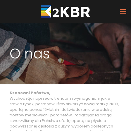
O nas
Szanowni Państwo,
Wychodząc naprzeciw trendom i wymaganiom jakie
stawia rynek, postanowiliśmy stworzyć nową markę 2KBR,
opartą na ponad 15-letnim doświadczeniu w produkcji
frontów meblowych i parapetów. Podążając tą drogą
stworzyliśmy dla Państwa ofertę opartą na płycie o
podwyższonej gęstości z dużym wyborem dostępnych