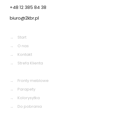
+48 12 385 84 38
biuro@2kbr.pl
→
Start
→
O nas
→
Kontakt
→
Strefa Klienta
→
Fronty meblowe
→
Parapety
→
Kolorysytka
→
Do pobrania