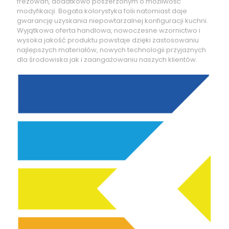
frezowań, dodatkowo poszerzonym o możliwość
modyfikacji. Bogata kolorystyka folii natomiast daje
gwarancję uzyskania niepowtarzalnej konfiguracji kuchni.
Wyjątkowa oferta handlowa, nowoczesne wzornictwo i
wysoka jakość produktu powstaje dzięki zastosowaniu
najlepszych materiałów, nowych technologii przyjaznych
dla środowiska jak i zaangażowaniu naszych klientów.