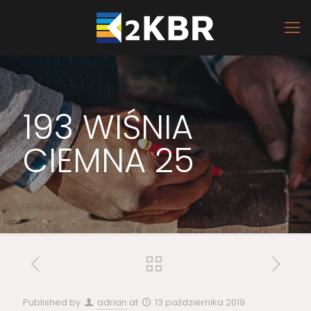
193 WIŚNIA
CIEMNA 25
Published by
adrian
at
13 października 2019