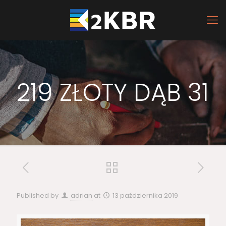
219 ZŁOTY DĄB 31
Published by
adrian
at
13 października 2019