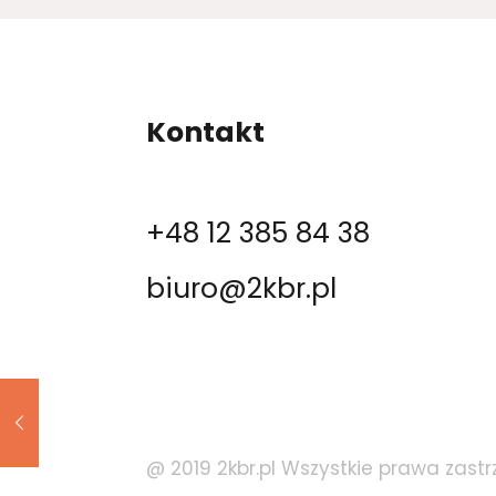
Kontakt
+48 12 385 84 38
biuro@2kbr.pl
@ 2019 2kbr.pl Wszystkie prawa zastr