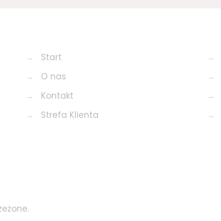
→
Start
→
→
O nas
→
→
Kontakt
→
→
Strefa Klienta
→
zeżone.