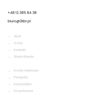
+48 12 385 84 38
biuro@2kbr.pl
→
Start
→
O nas
→
Kontakt
→
Strefa Klienta
→
Fronty meblowe
→
Parapety
→
Kolorysytka
→
Do pobrania