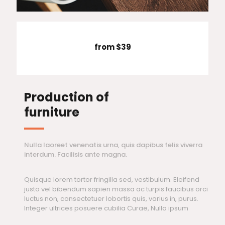
from $39
Production of
furniture
Nulla laoreet venenatis urna, quis dapibus felis viverra
interdum. Facilisis ante magna.
Quisque lorem tortor fringilla sed, vestibulum. Eleifend
justo vel bibendum sapien massa ac turpis faucibus orci
luctus non, consectetuer lobortis quis, varius in, purus.
Integer ultrices posuere cubilia Curae, Nulla ipsum