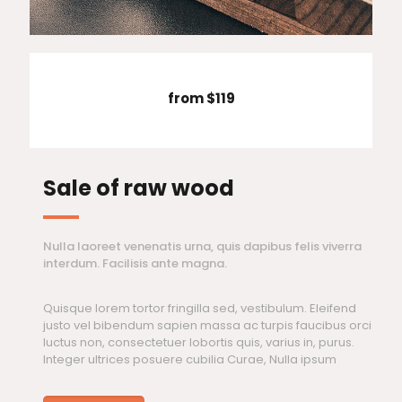
from $119
Sale of raw wood
Nulla laoreet venenatis urna, quis dapibus felis viverra
interdum. Facilisis ante magna.
Quisque lorem tortor fringilla sed, vestibulum. Eleifend
justo vel bibendum sapien massa ac turpis faucibus orci
luctus non, consectetuer lobortis quis, varius in, purus.
Integer ultrices posuere cubilia Curae, Nulla ipsum