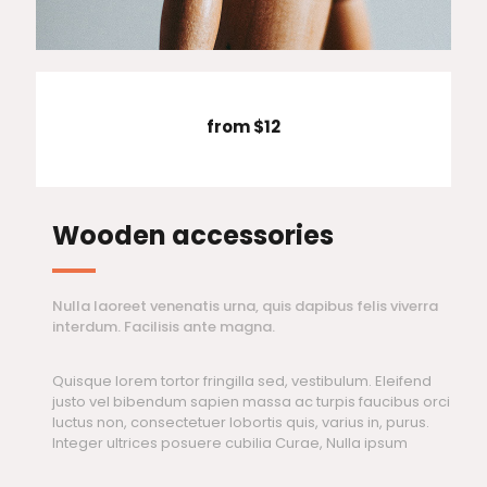
from $12
Wooden accessories
Nulla laoreet venenatis urna, quis dapibus felis viverra
interdum. Facilisis ante magna.
Quisque lorem tortor fringilla sed, vestibulum. Eleifend
justo vel bibendum sapien massa ac turpis faucibus orci
luctus non, consectetuer lobortis quis, varius in, purus.
Integer ultrices posuere cubilia Curae, Nulla ipsum