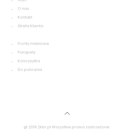
→
O nas
→
Kontakt
→
Strefa Klienta
→
Fronty meblowe
→
Parapety
→
Kolorysytka
→
Do pobrania
@ 2019 2kbr.pl Wszystkie prawa zastrzeżone.