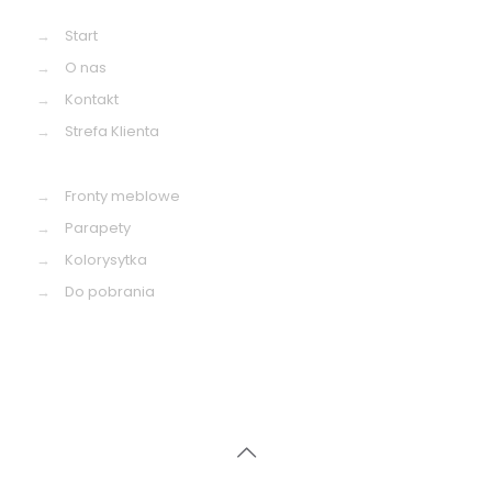
→
Start
→
O nas
→
Kontakt
→
Strefa Klienta
→
Fronty meblowe
→
Parapety
→
Kolorysytka
→
Do pobrania