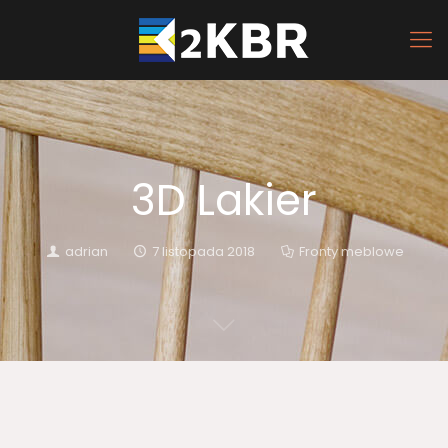
3D Lakier
adrian
7 listopada 2018
Fronty meblowe