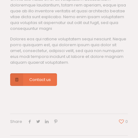
doloremque laudantium, totam rem aperiam, eaque ipsa
quae ab illo inventore veritatis et quasi architecto beatae
vitae dicta sunt explicabo. Nemo enim ipsam voluptatem
quia voluptas sit aspernatur aut odit aut fugit, sed quia
consequuntur magni
Dolores eos qui ratione voluptatem sequi nesciunt. Neque
porro quisquam est, qui dolorem ipsum quia dolor sit
amet, consectetur, adipisci velit, sed quia non numquam
eius modi tempora incidunt ut labore et dolore magnam
aliquam quaerat voluptatem.
Contact us
Share
0