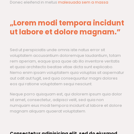
Donec eleifend in metus
malesuada sem a massa
„Lorem modi tempora incidunt
ut labore et dolore magnam.”
Sed ut perspiciatis unde omnis iste natus error sit
voluptatem accusantium doloremque laudantium, totam
rem aperiam, eaque ipsa quae ab illo inventore veritatis
et quasi architecto beatae vitae dicta sunt explicabo.
Nemo enim ipsam voluptatem quia voluptas sit aspernatur
aut odit aut fugit, sed quia consequuntur magni dolores
eos qui ratione voluptatem sequi nesciunt.
Neque porro quisquam est, qui dolorem ipsum quia dolor
sit amet, consectetur, adipisci velit, sed quia non
numquam eius modi tempora incidunt ut labore et dolore
magnam aliquam quaerat voluptatem.
Consectetur adipisicing elit, sed do eiusmod