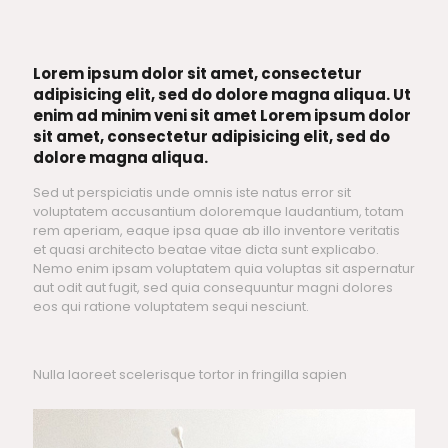
Lorem ipsum dolor sit amet, consectetur
adipisicing elit, sed do dolore magna aliqua. Ut
enim ad minim veni sit amet Lorem ipsum dolor
sit amet, consectetur adipisicing elit, sed do
dolore magna aliqua.
Sed ut perspiciatis unde omnis iste natus error sit
voluptatem accusantium doloremque laudantium, totam
rem aperiam, eaque ipsa quae ab illo inventore veritatis
et quasi architecto beatae vitae dicta sunt explicabo.
Nemo enim ipsam voluptatem quia voluptas sit aspernatur
aut odit aut fugit, sed quia consequuntur magni dolores
eos qui ratione voluptatem sequi nesciunt.
Nulla laoreet scelerisque tortor in fringilla sapien