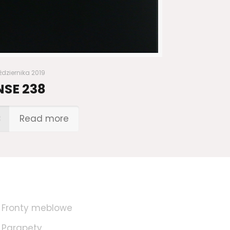
ździernika 2019
NSE 238
Read more
Fronty meblowe
Parapety