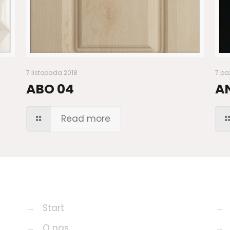
7 listopada 2018
7 pa
ABO 04
A
Read more
→
Start
→
→
O nas
→