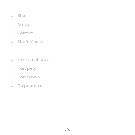
→
Start
→
O nas
→
Kontakt
→
Strefa Klienta
→
Fronty meblowe
→
Parapety
→
Kolorysytka
→
Do pobrania