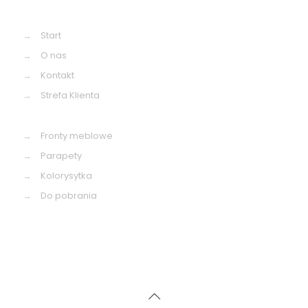
→
Start
→
O nas
→
Kontakt
→
Strefa Klienta
→
Fronty meblowe
→
Parapety
→
Kolorysytka
→
Do pobrania