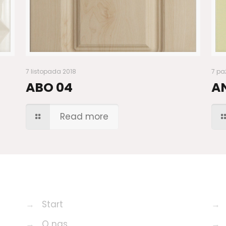
7 listopada 2018
7 pa
ABO 04
A
Read more
→
Start
→
→
O nas
→