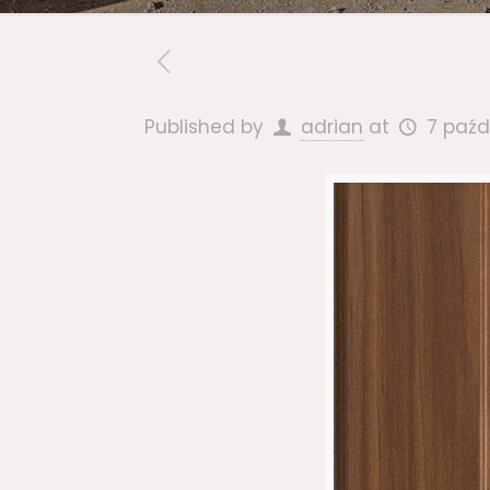
Published by
adrian
at
7 paźd