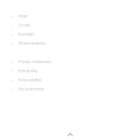
→
Start
→
O nas
→
Kontakt
→
Strefa Klienta
→
Fronty meblowe
→
Parapety
→
Kolorysytka
→
Do pobrania