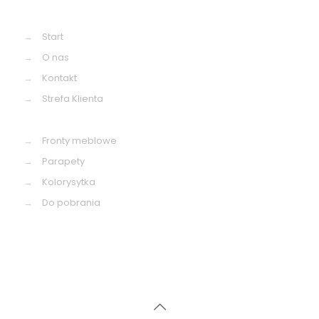
→
Start
→
O nas
→
Kontakt
→
Strefa Klienta
→
Fronty meblowe
→
Parapety
→
Kolorysytka
→
Do pobrania