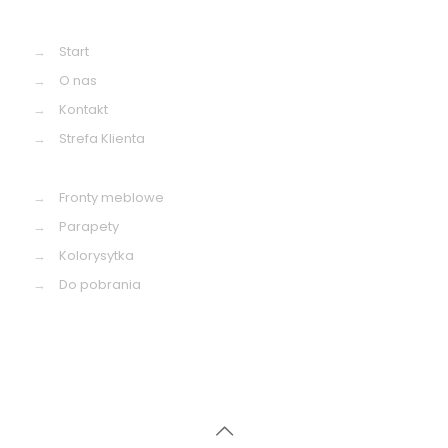
→
Start
→
O nas
→
Kontakt
→
Strefa Klienta
→
Fronty meblowe
→
Parapety
→
Kolorysytka
→
Do pobrania