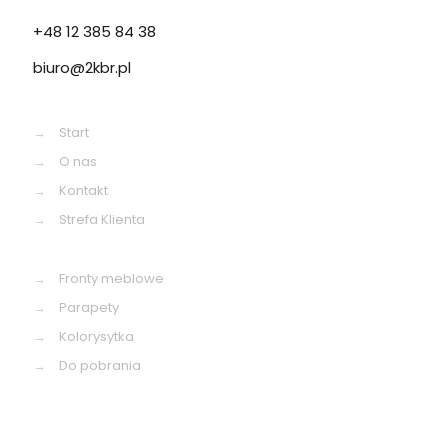
+48 12 385 84 38
biuro@2kbr.pl
→
Start
→
O nas
→
Kontakt
→
Strefa Klienta
→
Fronty meblowe
→
Parapety
→
Kolorysytka
→
Do pobrania