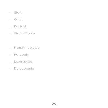
→
Start
→
O nas
→
Kontakt
→
Strefa Klienta
→
Fronty meblowe
→
Parapety
→
Kolorysytka
→
Do pobrania