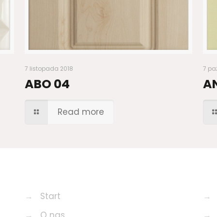
7 listopada 2018
7 pa
ABO 04
A
Read more
→
Start
→
→
O nas
→